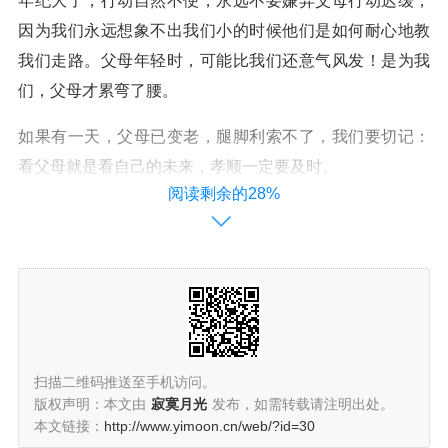
年纪大了，行动自然不便，永远不要嫌弃父母行动迟缓，
因为我们永远想象不出我们小的时候他们是如何耐心地教
我们走路。父母年轻时，可能比我们还意气风发！是为我
们，父母才累弯了腰。
如果有一天，父母已变老，腿脚利索不了，我们要切记：
看父母就是看自己的未来，孝顺一定要及时。
阅读剩余的28%
5、不抱怨父母生病
不管父母多忙，不管白天黑夜、下雨刮风，我们一生病，
他们马上会放下手头忙得不可开交的一切，紧赶着给我们
去看病，彻夜不眠地爱护我们。
当父母生病了，我们能做到多少？真的是久病床前无孝子
扫描二维码推送至手机访问。
吗？社会上经常会有儿女不赡养老人的新闻，我们能不能
版权声明：本文由
寂寞月光
发布，如需转载请注明出处。
做一个尽心尽责照顾父母的人……
本文链接：
http://www.yimoon.cn/web/?id=30