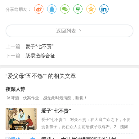
生命不是用来抱怨的。我们渐渐长大，父母慢慢变老，直
分享给朋友：
至离开我们……没有父母，就没有我们。抱怨父母，不如
理解父母。若父母都容不下，何以容天下？
返回列表
上一篇：
爱子“七不责”
（转自https://www.sohu.com/a/11789845_117555）
下一篇：
肠易激综合征
“爱父母“五不怨”” 的相关文章
夜深人静
冰啤酒，伏案作业，感觉此时最清醒，睡觉！...
爱子“七不责”
爱子“七不责”1、对众不责：在大庭广众之下，不要
责备孩子，要在众人面前给孩子以尊严。2、愧悔不
责：如果孩子已经为自己的过失感到惭愧后悔了，