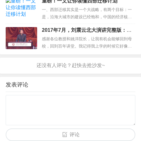
重磅！一文让你读懂西部迁移计划
大人就不要责备孩子了。3、暮夜不责：晚上睡觉前
不要责备孩子。此时责备他，孩子带着沮丧失落的
一、西部迁移其实是一个大战略，有两个目标：一
情绪上床，要么夜不成寐，要么噩梦连连。4、饮食
是，沿海大城市的建设已经饱和，中国的经济核心
不责：正吃饭的时候不要责备...
是土地和基建，现在准备去建设中西部，消耗产
2017年7月，刘震云北大演讲完整版：我
能。同时也是吸引人员回流，再搞一次土地财政。
们民族最缺的就是笨人
相当于把人倒腾一遍。二是，战略分散，全球衰
感谢各位教授和姚洋院长，让我有机会能够回到母
退，国际形势严峻，三战随时进入爆发状态。所以
校，回到百年讲堂。我记得我上学的时候它好像是
将技术和产业有序转移到中西部，有效分散战...
大饭堂，我记得当时每一个北大的同学总会提一个
饭袋，饭袋是用羊肚子手巾缝成的。我记得我提了
四年饭袋，但是我不记得我洗过那个饭袋。当时大
食堂的菜有四个阶级，一个阶级是炒土豆丝、炒洋
白菜、炒萝卜丝，这是五分钱的。第二阶...
发表评论
评论