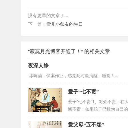
没有更早的文章了...
下一篇：
雪儿小盆友的生日
“寂寞月光博客开通了！” 的相关文章
夜深人静
冰啤酒，伏案作业，感觉此时最清醒，睡觉！...
爱子“七不责”
爱子“七不责”1、对众不责：
悔不责：如果孩子已经为自己的
上睡觉前不要责备孩子。此时责
连。4、饮食不责：正吃饭的时候
爱父母“五不怨”