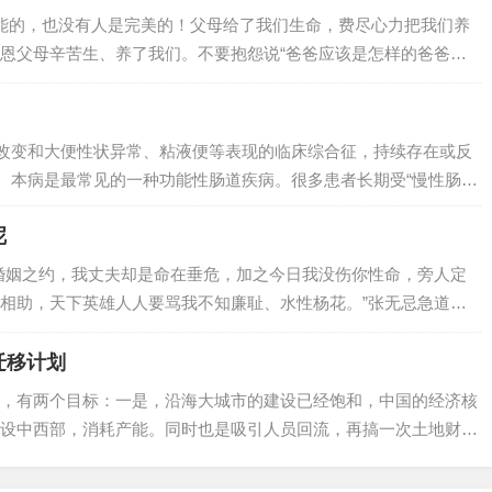
能的，也没有人是完美的！父母给了我们生命，费尽心力把我们养
恩父母辛苦生、养了我们。不要抱怨说“爸爸应该是怎样的爸爸，
真诚地说：“我接受，你们就是这样；我接受，是我选择了你们；我
怨父母啰...
改变和大便性状异常、粘液便等表现的临床综合征，持续存在或反
。本病是最常见的一种功能性肠道疾病。很多患者长期受“慢性肠
、腹泻、黏膜液便等症状。去医院做肠镜检查，发...
呢
婚姻之约，我丈夫却是命在垂危，加之今日我没伤你性命，旁人定
相助，天下英雄人人要骂我不知廉耻、水性杨花。”张无忌急道：
理他作甚。”周芷若道：“倘若我问心有愧呢！”...
迁移计划
，有两个目标：一是，沿海大城市的建设已经饱和，中国的经济核
设中西部，消耗产能。同时也是吸引人员回流，再搞一次土地财
，战略分散，全球衰退，国际形势严峻，三战随时进入爆发状态。
部，有效分散战...