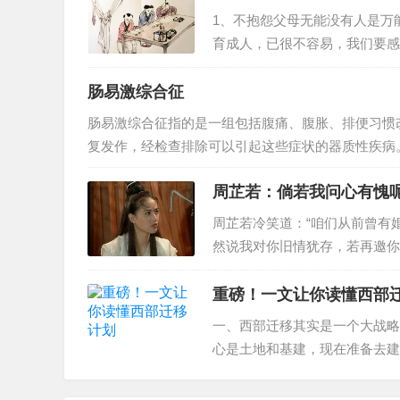
1、不抱怨父母无能没有人是万
育成人，已很不容易，我们要感
妈妈应该是怎样的妈妈”，应该
享受你们给予我的一切。”2、不抱
肠易激综合征
肠易激综合征指的是一组包括腹痛、腹胀、排便习惯
复发作，经检查排除可以引起这些症状的器质性疾病
炎”的困惑很多患者患有慢性腹痛、或伴有腹胀、便秘
周芷若：倘若我问心有愧
周芷若冷笑道：“咱们从前曾有
然说我对你旧情犹存，若再邀你
“咱们只须问心无愧，旁人言语，
重磅！一文让你读懂西部
一、西部迁移其实是一个大战略
心是土地和基建，现在准备去建
政。相当于把人倒腾一遍。二是
所以将技术和产业有序转移到中西