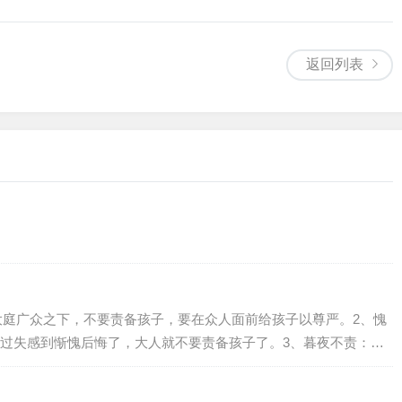
返回列表
在大庭广众之下，不要责备孩子，要在众人面前给孩子以尊严。2、愧
过失感到惭愧后悔了，大人就不要责备孩子了。3、暮夜不责：晚
备他，孩子带着沮丧失落的情绪上床，要么夜不成寐，要么噩梦连
不要责备...