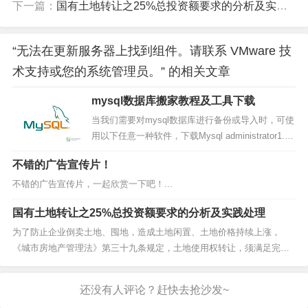
下一篇：
国有土地转让之25%总投资额要求的分析及实践处理
“无法在更新服务器上找到组件。请联系 VMware 技
术支持或您的系统管理员。” 的相关文章
mysql数据库搬家教程及工具下载
当我们需要对mysql数据库进行备份或导入时，可使
用以下任意一种软件，下载Mysql administrator1.15
(适于所有版本，英文版.推荐） 下载Sqlyog6.03>>
不错的广告宣传片！
(适于所有版本，英文版） 下载Sqlyog3.62>> (适于
mysql4.1及以下版本，中...
不错的广告宣传片，一起欣赏一下吧！...
国有土地转让之25%总投资额要求的分析及实践处理
为了防止企业倒卖土地、囤地，造成土地闲置、土地价格持续上涨，
《城市房地产管理法》第三十九条规定，土地使用权转让，须满足完成
开发投资总额的百分之二十五以上，属于成片开发土地的，形成工业用
地或者其他建设用地条件。然而，实践中基于各种原因，出现大量违反
《城市房地产管理法》第三十九条规定的操作。就此，本文拟...