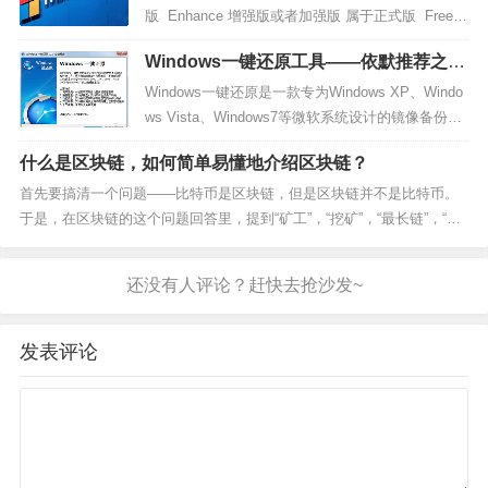
版 Enhance 增强版或者加强版 属于正式版 Free
自由版 Full version 完全版 属于正式版 shareware
Windows一键还原工具――依默推荐之软
共享...
件篇一
Windows一键还原是一款专为Windows XP、Windo
ws Vista、Windows7等微软系统设计的镜像备份还
原辅助应用程序，无论您是电脑高手还是初级使用
什么是区块链，如何简单易懂地介绍区块链？
者，您只需要点击一下鼠标，本软件将全自动帮助
您实现检测并配置最佳的使用方式执行备份或还原
首先要搞清一个问题——比特币是区块链，但是区块链并不是比特币。
当前的操作系统。它是您备份、还原系统的最佳
于是，在区块链的这个问题回答里，提到“矿工”，“挖矿”，“最长链”，“分
利...
叉”等等词的，其实都不准确。写一点上个月讲课的内容——个人觉得大
部分的回答，包括google搜出来的或者wiki的，都不能很好地解释区块链
是个什么东西。因为讲比特币的...
发表评论